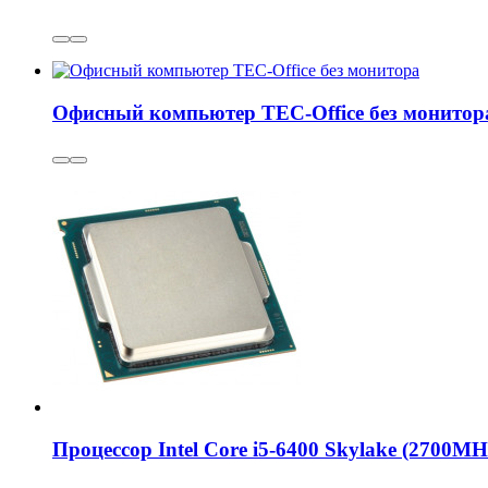
Офисный компьютер TEC-Office без монитор
Процессор Intel Core i5-6400 Skylake (2700M