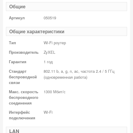
Общие
Артикул
050519
Общие характеристики
Тип
Wi-Fi роутер
Производитель
ZyXEL
Гарантия
1 год
Стандарт
802.11 b, a, g, n, ac, частота 2.4 / 5 ГГц
беспроводной
(одновременная работа)
связи
Макс. скорость
1300 Мбит/с
беспроводного
соединения
Интерфейс
Wi-Fi
подключения
LAN