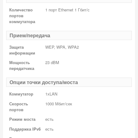
Количество
1 порт Ethernet 1 Гбит/с
портов
коммутатора
Прием/передача
Защита
WEP, WPA, WPA2
информации
Мощность
23 dBM
передатчика
Опции точки доступа/моста
Коммутатор
1хLAN
Скорость
1000 Мбит/сек
портов
Режим моста
есть
Поддержка IPv6
есть