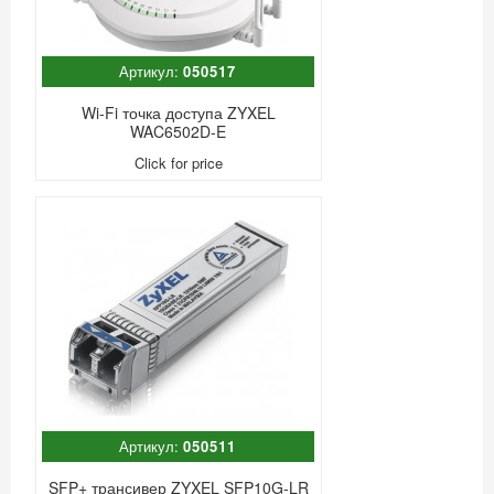
Артикул:
050517
Wi-Fi точка доступа ZYXEL
WAC6502D-E
Click for price
Артикул:
050511
SFP+ трансивер ZYXEL SFP10G-LR