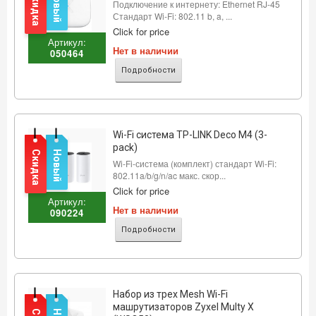
Скидка
Новый
Подключение к интернету: Ethernet RJ-45
Стандарт Wi-Fi: 802.11 b, a, ...
Click for price
Артикул:
Нет в наличии
050464
Подробности
Wi-Fi система TP-LINK Deco M4 (3-
pack)
Скидка
Новый
Wi-Fi-система (комплект) стандарт Wi-Fi:
802.11a/b/g/n/ac макс. скор...
Click for price
Артикул:
Нет в наличии
090224
Подробности
Набор из трех Mesh Wi-Fi
машрутизаторов Zyxel Multy X