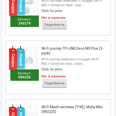
Wi-Fi-система (комплект) Стандарт Wi-Fi:
Скидка
Новый
802.11a/b/g/n/ac Макс. скор...
Click for price
Нет в наличии
Артикул:
240279
Подробности
Wi-Fi роутер TP-LINK Deco M9 Plus (3-
pack)
Скидка
Новый
Wi-Fi-роутер (комплект) стандарт Wi-Fi:
802.11a/b/g/n/ac макс. скоро...
Click for price
Артикул:
Нет в наличии
090226
Подробности
Wi-Fi Mesh система ZYXEL Multy Mini
(WSQ20)