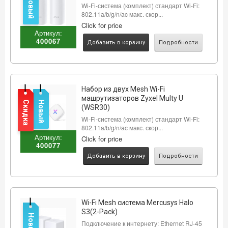
Новый
Wi-Fi-система (комплект) стандарт Wi-Fi:
802.11a/b/g/n/ac макс. скор...
Click for price
Артикул:
400067
Добавить в корзину
Подробности
Набор из двух Mesh Wi-Fi
машрутизаторов Zyxel Multy U
Скидка
Новый
(WSR30)
Wi-Fi-система (комплект) стандарт Wi-Fi:
802.11a/b/g/n/ac макс. скор...
Артикул:
Click for price
400077
Добавить в корзину
Подробности
Wi-Fi Mesh система Mercusys Halo
S3(2-Pack)
Новый
Подключение к интернету: Ethernet RJ-45