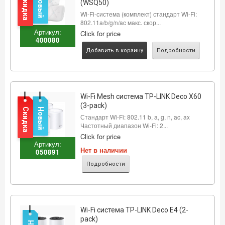
Скидка
Новый
(WSQ50)
Wi-Fi-система (комплект) стандарт Wi-Fi:
802.11a/b/g/n/ac макс. скор...
Артикул:
Click for price
400080
Добавить в корзину
Подробности
Wi-Fi Mesh система TP-LINK Deco X60
(3-pack)
Скидка
Новый
Стандарт Wi-Fi: 802.11 b, a, g, n, ac, ax
Частотный диапазон Wi-Fi: 2...
Click for price
Артикул:
Нет в наличии
050891
Подробности
Wi-Fi система TP-LINK Deco E4 (2-
pack)