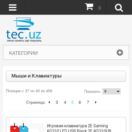
0
КАТЕГОРИИ
Мыши и Клавиатуры
Позиции с 37 по 45 из 459
Показать
3
4
5
6
7
Страница:
Игровая клавиатура 2E Gaming
KG310 LED USB Black 2E-KG310UB