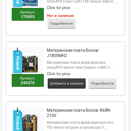
microATX Сокет LGA1155 Чипсет Intel H...
Click for price
Артикул:
Нет в наличии
170003
Подробности
Материнская плата Biostar
J1800MH2
Новый
Материнская плата форм-фактора
microATX Чипсет Intel Celeron J1800 У...
Click for price
Артикул:
240370
Добавить в корзину
Подробности
Материнская плата Biostar A68N-
2100
Новый
Материнская плата форм-фактора mini-
ITX Чипсет встроен в процессор У...