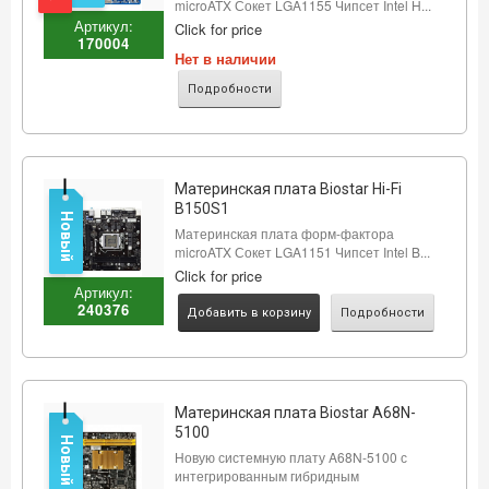
microATX Сокет LGA1155 Чипсет Intel H...
Артикул:
Click for price
170004
Нет в наличии
Подробности
Материнская плата Biostar Hi-Fi
B150S1
Новый
Материнская плата форм-фактора
microATX Сокет LGA1151 Чипсет Intel B...
Click for price
Артикул:
240376
Добавить в корзину
Подробности
Материнская плата Biostar A68N-
5100
Новый
Новую системную плату A68N-5100 с
интегрированным гибридным