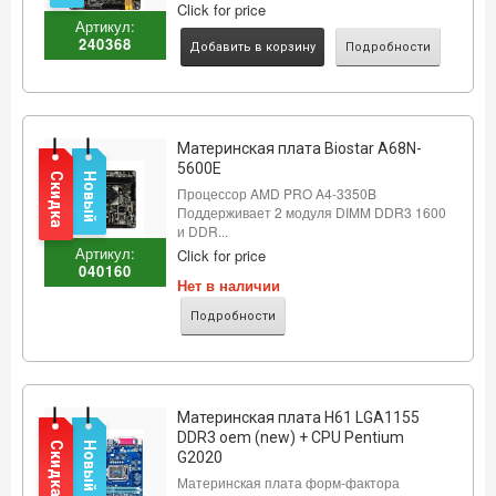
Click for price
Артикул:
240368
Добавить в корзину
Подробности
Материнcкая плата Biostar A68N-
5600E
Скидка
Новый
Процессор AMD PRO A4-3350B
Поддерживает 2 модуля DIMM DDR3 1600
и DDR...
Артикул:
Click for price
040160
Нет в наличии
Подробности
Материнская плата H61 LGA1155
DDR3 oem (new) + CPU Pentium
Скидка
Новый
G2020
Материнская плата форм-фактора