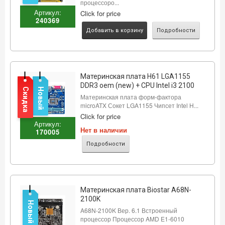
процессоро...
Артикул:
Click for price
240369
Добавить в корзину
Подробности
Материнская плата H61 LGA1155
DDR3 oem (new) + CPU Intel i3 2100
Скидка
Новый
Материнская плата форм-фактора
microATX Сокет LGA1155 Чипсет Intel H...
Click for price
Артикул:
Нет в наличии
170005
Подробности
Материнская плата Biostar A68N-
2100K
Новый
A68N-2100K Вер. 6.1 Встроенный
процессор Процессор AMD E1-6010