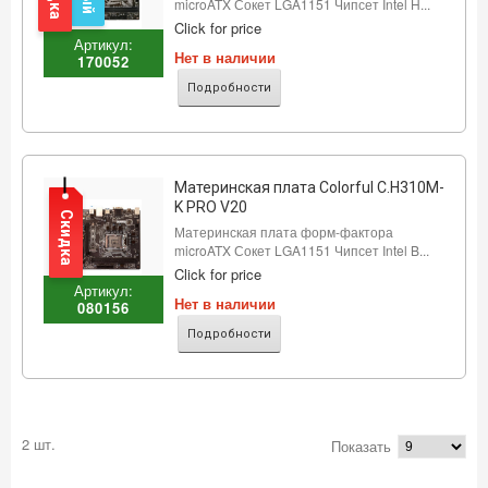
microATX Сокет LGA1151 Чипсет Intel H...
Click for price
Артикул:
Нет в наличии
170052
Подробности
Материнская плата Colorful C.H310M-
K PRO V20
Скидка
Материнская плата форм-фактора
microATX Сокет LGA1151 Чипсет Intel B...
Click for price
Артикул:
Нет в наличии
080156
Подробности
2 шт.
Показать