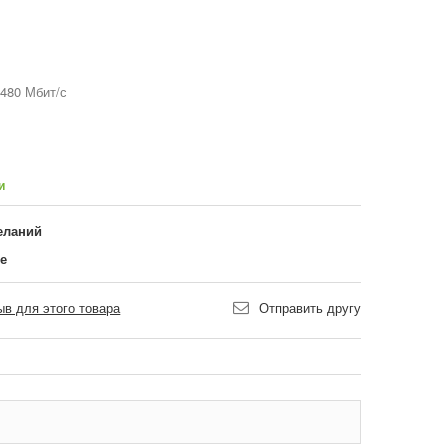
480 Мбит/с
и
еланий
ие
в для этого товара
Отправить другу