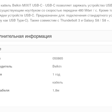
кабель Belkin MIXIT USB-C - USB-C позволяет заряжать устройство USB
существующим ноутбуком со скоростью передачи 480 Мбит / с. Кроме т
ядки устройств USB-C. Предназначен для: подключения стандартного у
у как USB Type-C). Также совместим с Thunderbolt 3 и Galaxy S8 / S8 +.
лнительная информация
е
л
050865
одитель
Belkin
ия
1 год
кабель
кабеля
1,8м