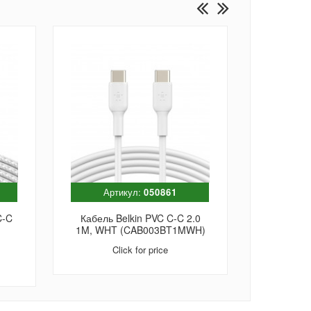
Артикул:
050861
Арт
C-C
Кабель Belkin PVC C-C 2.0
Кабель B
1M, WHT (CAB003BT1MWH)
2.0 1M, B
Click for price
C