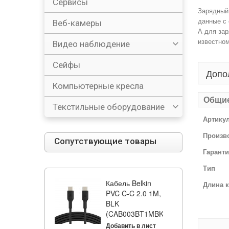
Сервисы
Зарядный 
данные с 
Веб-камеры
А для зар
известном
Видео наблюдение
Сейфы
Допо
Компьютерные кресла
Общи
Текстильные оборудование
Артику
Произв
Сопутствующие товары
Гарант
Тип
Кабель Belkin
Длина 
PVC C-C 2.0 1M,
BLK
(CAB003BT1MBK)
Добавить в лист