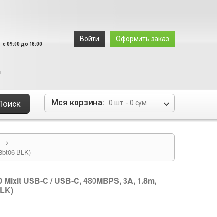
8
Войти
Оформить заказ
c 09:00 до 18:00
й
Моя корзина:
Поиск
0 шт. -
0 сум
и
>
3bt06-BLK)
0 Mixit USB-С / USB-C, 480MBPS, 3A, 1.8m,
BLK)