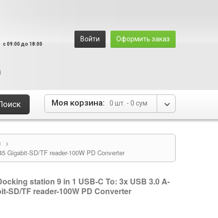
8
Войти
Оформить заказ
c 09:00 до 18:00
й
Моя корзина:
Поиск
0 шт. -
0 сум
и
>
45 Gigabit-SD/TF reader-100W PD Converter
cking station 9 in 1 USB-C To: 3x USB 3.0 A-
t-SD/TF reader-100W PD Converter