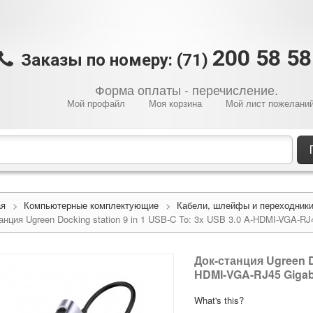
200 58 5
Заказы по номеру: (71)
Форма оплаты - перечисление.
Мой профайл
Моя корзина
Мой лист пожелани
ая
>
Компьютерные комплектующие
>
Кабели, шлейфы и переходник
анция Ugreen Docking station 9 in 1 USB-C To: 3x USB 3.0 A-HDMI-VGA-RJ
Док-станция Ugreen Do
HDMI-VGA-RJ45 Gigabi
What's this?