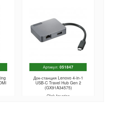
Артикул:
051847
Арт
ing
Док-станция Lenovo 4-in-1
Док-стан
HDMI
USB-C Travel Hub Gen 2
station 
(GX91A34575)
USB 3.0 
100W
Click for price
C