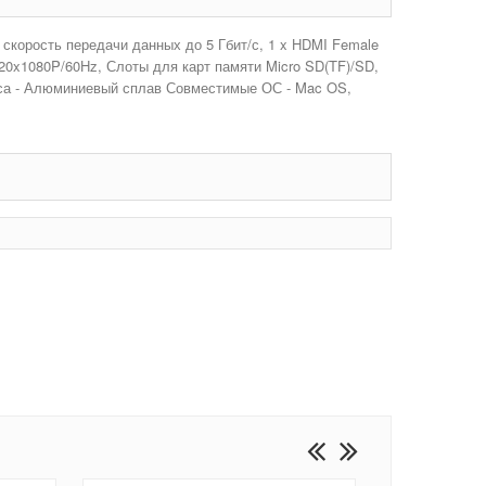
 скорость передачи данных до 5 Гбит/с, 1 x HDMI Female
20x1080P/60Hz, Слоты для карт памяти Micro SD(TF)/SD,
уса - Алюминиевый сплав Совместимые ОС - Mac OS,