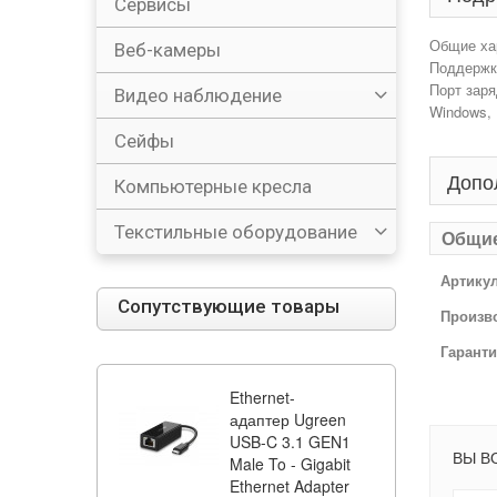
Сервисы
Общие хар
Веб-камеры
Поддержка
Порт зар
Видео наблюдение
Windows, 
Сейфы
Допо
Компьютерные кресла
Текстильные оборудование
Общи
Артику
Сопутствующие товары
Произв
Гарант
Ethernet-
адаптер Ugreen
USB-C 3.1 GEN1
ВЫ В
Male To - Gigabit
Ethernet Adapter