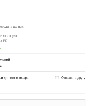
Передача данных
ro SD(TF)/SD
Вт PD
и
еланий
ие
в для этого товара
Отправить другу