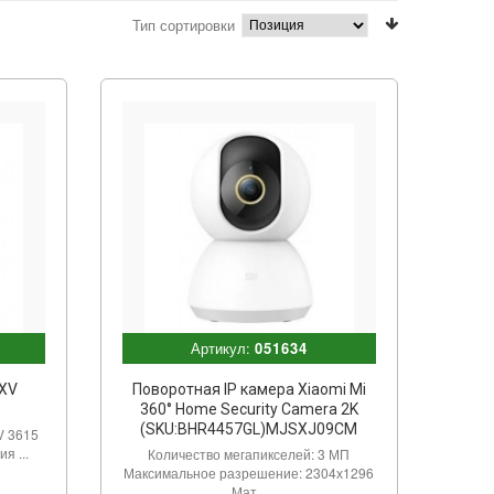
Тип сортировки
Артикул:
051634
GXV
Поворотная IP камера Xiaomi Mi
360° Home Security Camera 2K
(SKU:BHR4457GL)MJSXJ09CM
V 3615
я ...
Количество мегапикселей: 3 МП
Максимальное разрешение: 2304х1296
Мат...