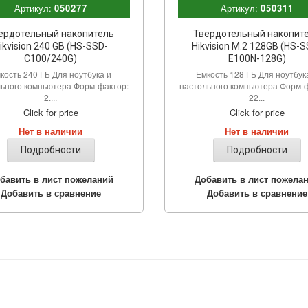
Артикул:
050277
Артикул:
050311
ердотельный накопитель
Твердотельный накопит
ikvision 240 GB (HS-SSD-
Hikvision M.2 128GB (HS-
C100/240G)
E100N-128G)
кость 240 ГБ Для ноутбука и
Емкость 128 ГБ Для ноутбук
ьного компьютера Форм-фактор:
настольного компьютера Форм-
2....
22...
Click for price
Click for price
Нет в наличии
Нет в наличии
Подробности
Подробности
бавить в лист пожеланий
Добавить в лист пожела
Добавить в сравнение
Добавить в сравнение