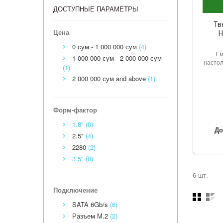
ДОСТУПНЫЕ ПАРАМЕТРЫ
Тв
Цена
H
0 сум
-
1 000 000 сум
(4)
Ем
1 000 000 сум
-
2 000 000 сум
настол
(1)
2 000 000 сум
and above
(1)
Форм-фактор
1.8" (0)
До
2.5"
(4)
2280
(2)
3.5" (0)
6 шт.
Подключение
SATA 6Gb/s
(6)
Разъем M.2
(2)