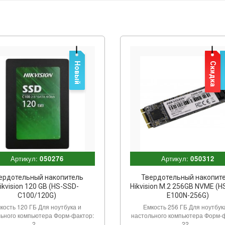
Новый
Скидка
Артикул:
050276
Артикул:
050312
ердотельный накопитель
Твердотельный накопит
ikvision 120 GB (HS-SSD-
Hikvision M.2 256GB NVME (H
C100/120G)
E100N-256G)
кость 120 ГБ Для ноутбука и
Емкость 256 ГБ Для ноутбук
ьного компьютера Форм-фактор:
настольного компьютера Форм-
2....
22...