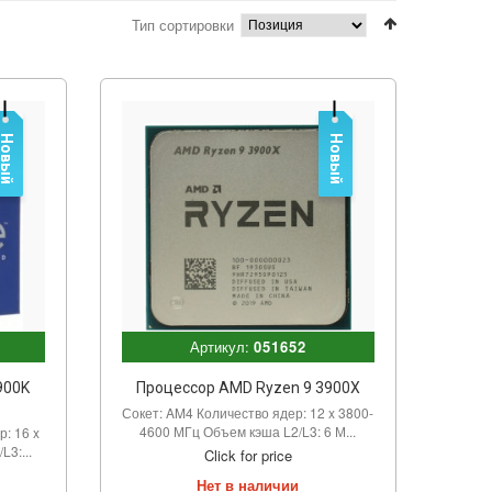
Тип сортировки
Новый
Новый
Артикул:
051652
2900K
Процессор AMD Ryzen 9 3900X
Сокет: AM4 Количество ядер: 12 x 3800-
4600 МГц Объем кэша L2/L3: 6 М...
: 16 x
3:...
Click for price
Нет в наличии